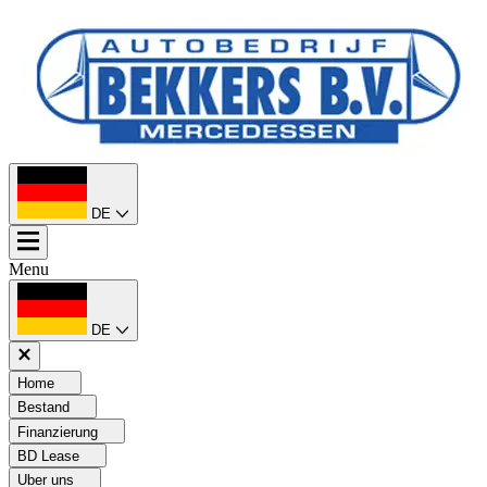
DE
Menu
DE
Home
Bestand
Finanzierung
BD Lease
Uber uns