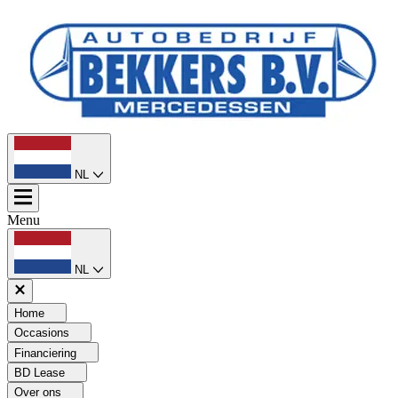
NL
Menu
NL
Home
Occasions
Financiering
BD Lease
Over ons