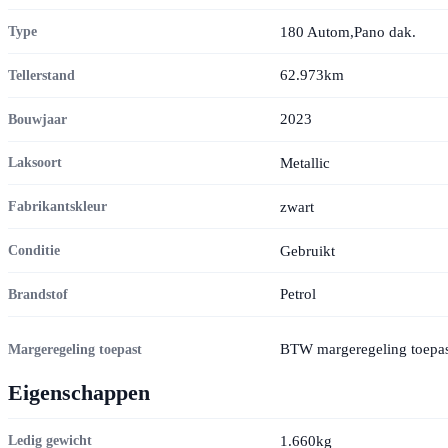
180 Autom,Pano dak.
Type
62.973km
Tellerstand
2023
Bouwjaar
Metallic
Laksoort
zwart
Fabrikantskleur
Gebruikt
Conditie
Petrol
Brandstof
BTW margeregeling toepas
Margeregeling toepast
Eigenschappen
1.660kg
Ledig gewicht