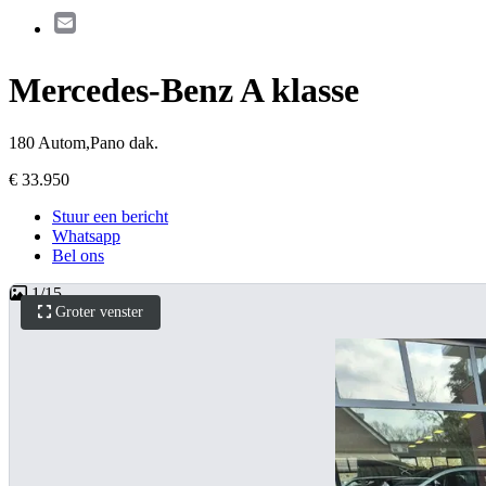
Email
Mercedes-Benz A klasse
180 Autom,Pano dak.
€ 33.950
Stuur een bericht
Whatsapp
Bel ons
1
/
15
Groter venster