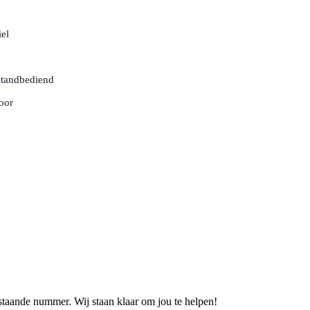
el
standbediend
oor
staande nummer. Wij staan klaar om jou te helpen!