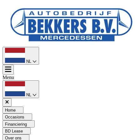
NL
Menu
NL
Home
Occasions
Financiering
BD Lease
Over ons