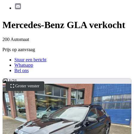
Email
Mercedes-Benz GLA verkocht
200 Automaat
Prijs op aanvraag
Stuur een bericht
Whatsapp
Bel ons
1
/
21
Groter venster