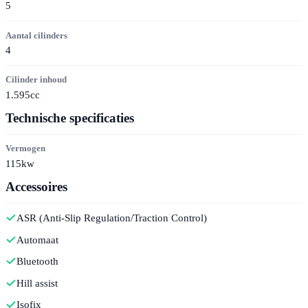
5
Aantal cilinders
4
Cilinder inhoud
1.595cc
Technische specificaties
Vermogen
115kw
Accessoires
ASR (Anti-Slip Regulation/Traction Control)
Automaat
Bluetooth
Hill assist
Isofix