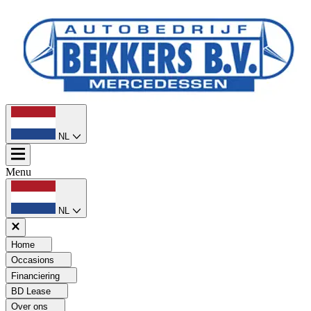
NL
Menu
NL
Home
Occasions
Financiering
BD Lease
Over ons