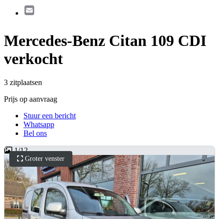
Email
Mercedes-Benz Citan 109 CDI
verkocht
3 zitplaatsen
Prijs op aanvraag
Stuur een bericht
Whatsapp
Bel ons
1
/
12
Groter venster