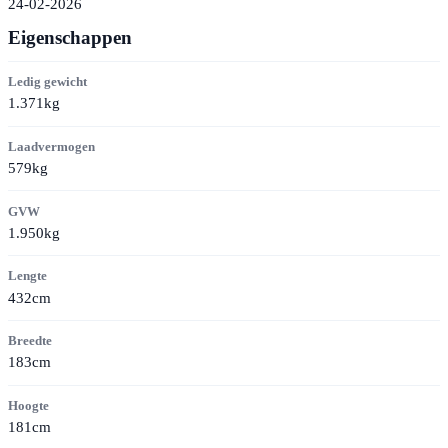
24-02-2026
Eigenschappen
Ledig gewicht
1.371kg
Laadvermogen
579kg
GVW
1.950kg
Lengte
432cm
Breedte
183cm
Hoogte
181cm