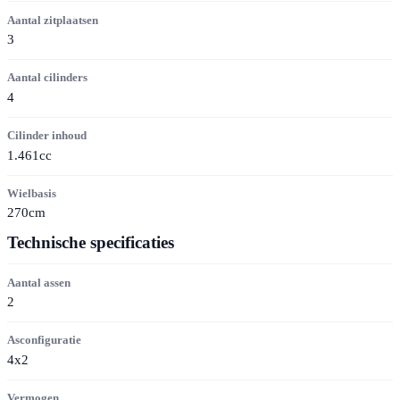
Aantal zitplaatsen
3
Aantal cilinders
4
Cilinder inhoud
1.461cc
Wielbasis
270cm
Technische specificaties
Aantal assen
2
Asconfiguratie
4x2
Vermogen