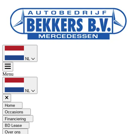
NL
Menu
NL
Home
Occasions
Financiering
BD Lease
Over ons