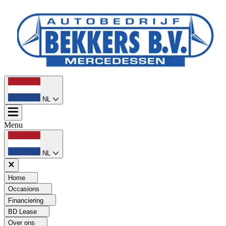
NL
Menu
NL
Home
Occasions
Financiering
BD Lease
Over ons