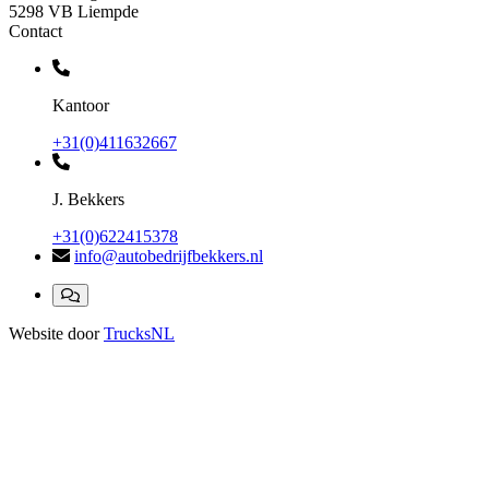
5298 VB Liempde
Contact
Kantoor
+31(0)411632667
J. Bekkers
+31(0)622415378
info@autobedrijfbekkers.nl
Website door
TrucksNL