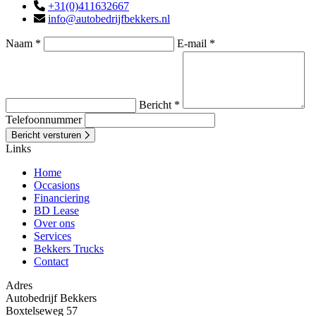
+31(0)411632667
info@autobedrijfbekkers.nl
Naam *
E-mail *
Bericht *
Telefoonnummer
Bericht versturen
Links
Home
Occasions
Financiering
BD Lease
Over ons
Services
Bekkers Trucks
Contact
Adres
Autobedrijf Bekkers
Boxtelseweg 57