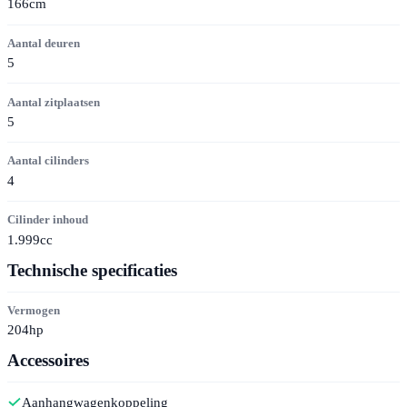
166cm
Aantal deuren
5
Aantal zitplaatsen
5
Aantal cilinders
4
Cilinder inhoud
1.999cc
Technische specificaties
Vermogen
204hp
Accessoires
Aanhangwagenkoppeling