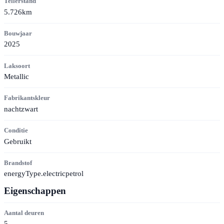
Tellerstand
5.726km
Bouwjaar
2025
Laksoort
Metallic
Fabrikantskleur
nachtzwart
Conditie
Gebruikt
Brandstof
energyType.electricpetrol
Eigenschappen
Aantal deuren
5