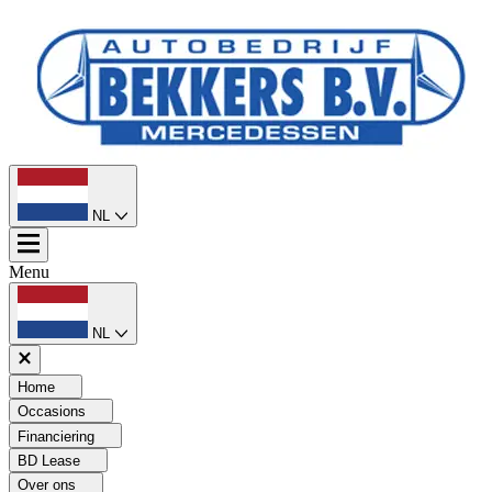
NL
Menu
NL
Home
Occasions
Financiering
BD Lease
Over ons