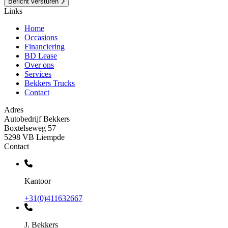
Bericht versturen
Links
Home
Occasions
Financiering
BD Lease
Over ons
Services
Bekkers Trucks
Contact
Adres
Autobedrijf Bekkers
Boxtelseweg 57
5298 VB Liempde
Contact
Kantoor
+31(0)411632667
J. Bekkers